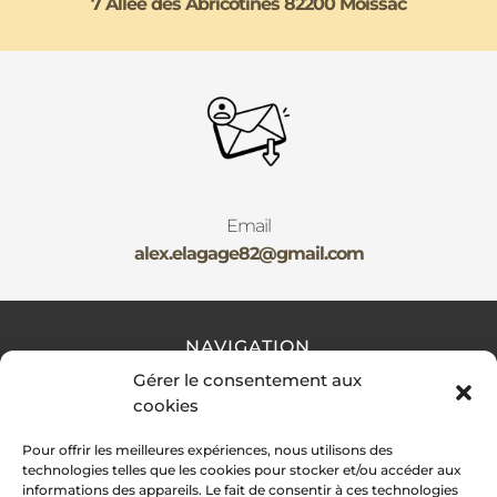
7 Allée des Abricotines 82200 Moissac
Email
alex.elagage82@gmail.com
NAVIGATION
Gérer le consentement aux
cookies
Accueil
Contact
Mentions légales
Secteur
Plan du site
Pour offrir les meilleures expériences, nous utilisons des
technologies telles que les cookies pour stocker et/ou accéder aux
informations des appareils. Le fait de consentir à ces technologies