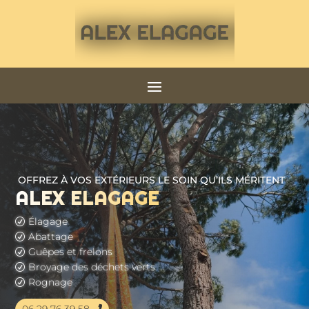
OFFREZ À VOS EXTÉRIEURS LE SOIN QU’ILS MÉRITENT
ALEX ELAGAGE
Élagage
R
Abattage
R
Guêpes et frelons
R
Broyage des déchets verts
R
Rognage
R